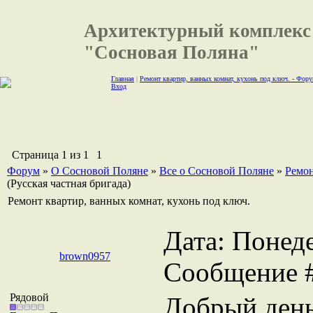
Архитектурный комплекс
"Сосновая Поляна"
Главная
|
Ремонт квартир, ванных комнат, кухонь под ключ. - Фор
Вход
Страница
1
из
1
1
Форум
»
О Сосновой Поляне
»
Все о Сосновой Поляне
»
Ремон
(Русская частная бригада)
Ремонт квартир, ванных комнат, кухонь под ключ.
Дата: Понеде
brown0957
Сообщение 
Рядовой
Добрый день