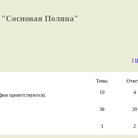
 "Сосновая Поляна"
[
Н
Темы
Отве
10
4
фии приветствуются).
38
20
3
2