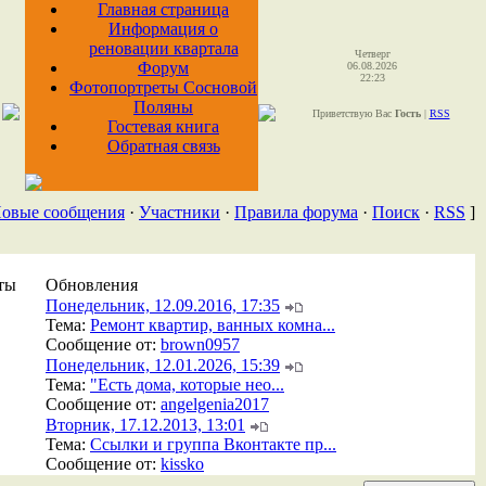
Главная страница
Информация о
реновации квартала
Четверг
Форум
06.08.2026
22:23
Фотопортреты Сосновой
Поляны
Приветствую Вас
Гость
|
RSS
Гостевая книга
Обратная связь
овые сообщения
·
Участники
·
Правила форума
·
Поиск
·
RSS
]
ты
Обновления
Понедельник, 12.09.2016, 17:35
Тема:
Ремонт квартир, ванных комна...
Сообщение от:
brown0957
Понедельник, 12.01.2026, 15:39
Тема:
"Есть дома, которые нео...
Сообщение от:
angelgenia2017
Вторник, 17.12.2013, 13:01
Тема:
Ссылки и группа Вконтакте пр...
Сообщение от:
kissko